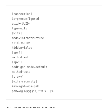
[connection]

id=preconfigured

uuid=<UUID>

type=wifi

[wifi]

mode=infrastructure

ssid=<SSID>

hidden=false

[ipv4]

method=auto

[ipv6]

addr-gen-mode=default

method=auto

[proxy]

[wifi-security]

key-mgmt=wpa-psk

psk=<暗号化されたパスワード>