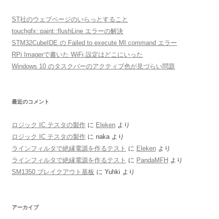
ST社のウェブページのいらっとすること
touchgfx::paint::flushLine エラーの解決
STM32CubeIDE の Failed to execute MI command エラー
RPi Imagerで書いた WiFi 設定はどこにいった
Windows 10 のタスクバーのアクティブ色が見づらい問題
最近のコメント
ロジック IC テスタの製作
に
Eleken
より
ロジック IC テスタの製作
に
naka
より
ラインフィルタで絶縁電源を作るテスト
に
Eleken
より
ラインフィルタで絶縁電源を作るテスト
に
PandaMFH
より
SM1350 ブレイクアウト基板
に
Yuhki
より
アーカイブ